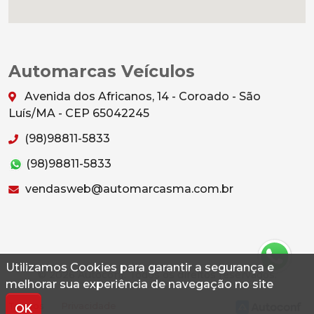
Automarcas Veículos
Avenida dos Africanos, 14 - Coroado - São
Luís/MA - CEP 65042245
(98)98811-5833
(98)98811-5833
vendasweb@automarcasma.com.br
Utilizamos Cookies para garantir a segurança e
© 2026 Autoconf. Todos os direitos reservados.
melhorar sua experiência de navegação no site
Termos
Privacidade
OK