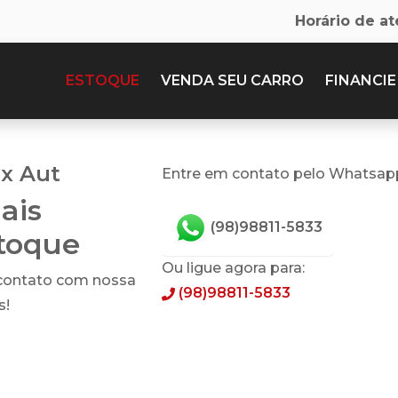
Horário de a
ESTOQUE
VENDA SEU CARRO
FINANCIE
ex Aut
Entre em contato pelo Whatsap
ais
(98)98811-5833
stoque
Ou ligue agora para:
 contato com nossa
(98)98811-5833
s!