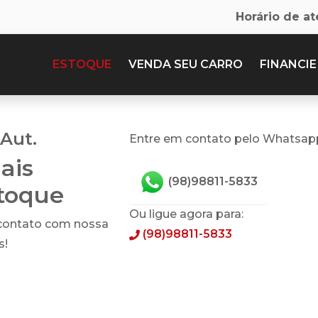
Horário de a
ESTOQUE
VENDA SEU CARRO
FINANCIE
 Aut.
Entre em contato pelo Whatsap
ais
(98)98811-5833
stoque
Ou ligue agora para:
 contato com nossa
(98)98811-5833
s!