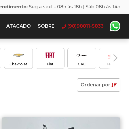
tendimento:
Seg a sext - 08h ás 18h | Sáb 08h ás 14h
ATACADO
SOBRE
(98)98811-5833
Chevrolet
Fiat
GAC
Honda
Ordenar
por